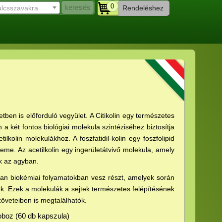
0
ulcsszavakra
Rendeléshez
tben is előforduló vegyület. A Citikolin egy természetes
 a két fontos biológiai molekula szintéziséhez biztosítja
ilkolin molekulákhoz. A foszfatidil-kolin egy foszfolipid
e. Az acetilkolin egy ingerületátvivő molekula, amely
k az agyban.
yan biokémiai folyamatokban vesz részt, amelyek során
ek. Ezek a molekulák a sejtek természetes felépítésének
öveteiben is megtalálhatók.
oboz (60 db kapszula)