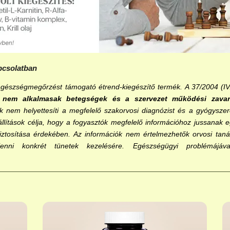
pcsolatban
gészségmegőrzést támogató étrend-kiegészítő termék. A 37/2004 (IV.
k nem alkalmasak betegségek és a szervezet működési zavara
 nem helyettesíti a megfelelő szakorvosi diagnózist és a gyógyszeres
 állítások célja, hogy a fogyasztók megfelelő információhoz jussana
biztosítása érdekében. Az információk nem értelmezhetők orvosi ta
 lenni konkrét tünetek kezelésére. Egészségügyi problémájáv