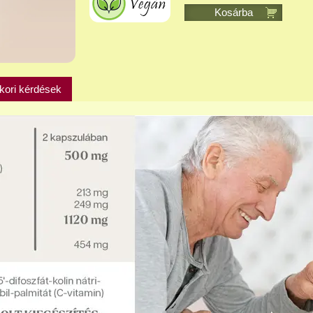
Kosárba
kori kérdések