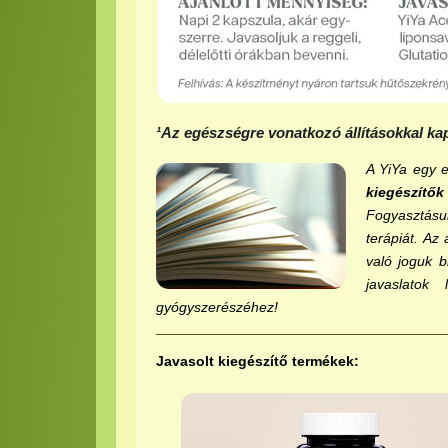
¹Az egészségre vonatkozó állításokkal ka
A YiYa egy e
kiegészítő
Fogyasztásuk
terápiát. Az
való joguk 
javaslatok
gyógyszerészéhez!
Javasolt kiegészítő termékek: