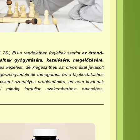
 26.) EU-s rendeletben foglaltak szerint
az étrend-
inak gyógyítására, kezelésére, megelőzésére.
 kezelést, de kiegészítheti az orvos által javasolt
k egészségvédelmük támogatása és a tájékoztatáshoz
nácsként személyes problémánkra, és nem kívánnak
al mindig forduljon szakemberhez: orvosához,