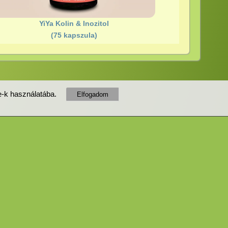
YiYa Kolin & Inozitol
(75 kapszula)
ie-k használatába.