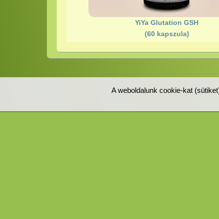
YiYa Glutation GSH
(60 kapszula)
A weboldalunk cookie-kat (sütike