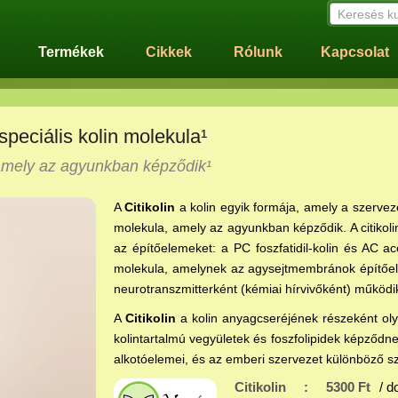
Keresés k
Termékek
Cikkek
Rólunk
Kapcsolat
speciális kolin molekula¹
 amely az agyunkban képződik¹
A
Citikolin
a kolin egyik formája, amely a szerveze
molekula, amely az agyunkban képződik. A citikolin
az építőelemeket: a PC foszfatidil-kolin és AC acet
molekula, amelynek az agysejtmembránok építőelem
neurotranszmitterként (kémiai hírvivőként) működi
A
Citikolin
a kolin anyagcseréjének részeként ol
kolintartalmú vegyületek és foszfolipidek képződn
alkotóelemei, és az emberi szervezet különböző sz
Citikolin
:
5300 Ft
/ d