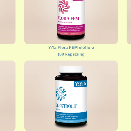
YiYa Flora FEM élőflóra
(60 kapszula)