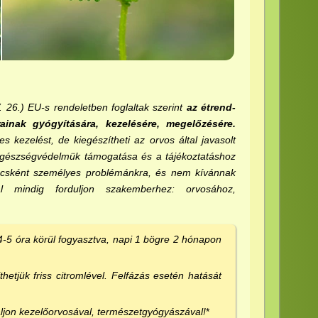
 26.) EU-s rendeletben foglaltak szerint
az étrend-
inak gyógyítására, kezelésére, megelőzésére.
 kezelést, de kiegészítheti az orvos által javasolt
k egészségvédelmük támogatása és a tájékoztatáshoz
nácsként személyes problémánkra, és nem kívánnak
al mindig forduljon szakemberhez: orvosához,
4-5 óra körül fogyasztva, napi 1 bögre 2 hónapon
thetjük friss citromlével. Felfázás esetén hatását
ljon kezelőorvosával, természetgyógyászával!
*