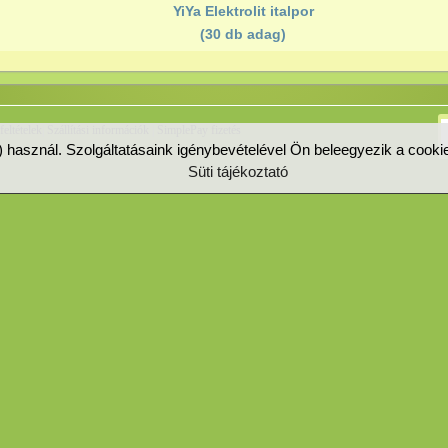
YiYa Elektrolit italpor
(30 db adag)
feltételek
|
Szállítási információk
|
SimplePay fizetés
t) használ. Szolgáltatásaink igénybevételével Ön beleegyezik a cook
Süti tájékoztató