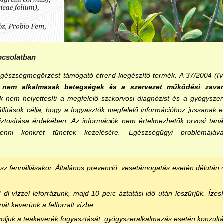
pcsolatban
gészségmegőrzést támogató étrend-kiegészítő termék. A 37/2004 (IV.
k nem alkalmasak betegségek és a szervezet működési zavara
 nem helyettesíti a megfelelő szakorvosi diagnózist és a gyógyszeres
 állítások célja, hogy a fogyasztók megfelelő információhoz jussana
biztosítása érdekében. Az információk nem értelmezhetők orvosi ta
 lenni konkrét tünetek kezelésére. Egészségügyi problémájáv
sz fennállásakor. Általános prevenció, vesetámogatás esetén délután 
dl vízzel leforrázunk, majd 10 perc áztatási idő után leszűrjük. Ízesí
át keverünk a felforralt vízbe.
ljuk a teakeverék fogyasztását, gyógyszeralkalmazás esetén konzultá