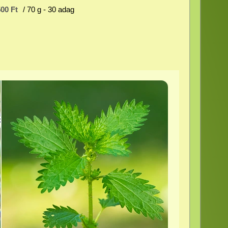
00 Ft
/ 70 g - 30 adag