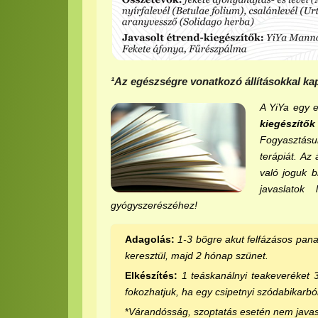
¹Az egészségre vonatkozó állításokkal ka
A YiYa egy e
kiegészítő
Fogyasztásuk
terápiát. Az
való joguk 
javaslatok
gyógyszerészéhez!
Adagolás:
1-3 bögre akut felfázásos pana
keresztül, majd 2 hónap szünet.
Elkészítés:
1 teáskanálnyi teakeveréket 3 
fokozhatjuk, ha egy csipetnyi szódabikarbón
*
Várandósság, szoptatás esetén nem javaso