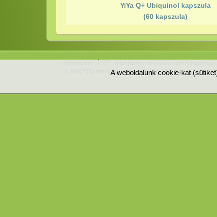
YiYa Q+ Ubiquinol kapszula
(60 kapszula)
Impresszum
|
ÁSZF
|
Adatvédelem
|
Süti tájékoztató
|
Felhasználási 
© 2026 YiYa étrend-kiegészítő család Kft. | Minden jog fenntartva.
A weboldalunk cookie-kat (sütike