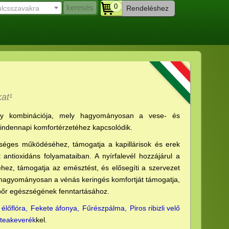
0
ulcsszavakra
Rendeléshez
at¹
ny kombinációja, mely hagyományosan a vese- és
indennapi komfortérzetéhez kapcsolódik.
séges működéséhez, támogatja a kapillárisok és erek
antioxidáns folyamataiban. A nyírfalevél hozzájárul a
ez, támogatja az emésztést, és elősegíti a szervezet
n hagyományosan a vénás keringés komfortját támogatja,
 bőr egészségének fenntartásához.
élőflóra,
Fekete áfonya,
Fűrészpálma,
Piros ribizli velő
 teakeverék
kel.