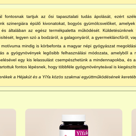
l fontosnak tartjuk az ősi tapasztalati tudás ápolását, ezért szé
nk szinergiára épülő kivonatokat, bogyós gyümölcsvelőket, amelye
 és általában az egész termékpaletta működését. Küldetésünknek 
ítését, legyen szó a bodzáról, a galagonyáról, a gyermekláncfűről, vagy
 motívuma mindig is körbefonta a magyar népi gyógyászat megoldási re
lás a gyógynövények legősibb felhasználási módozata, amelyből a m
elésével egy kis lelassulást csempészhetünk a mindennapokba, és a 
tartottuk fontos lépésnek, hogy többféle gyógynövényteával is kiegészít
erékek a Héjakút és a YiYa közös szakmai együttműködésének keretéb