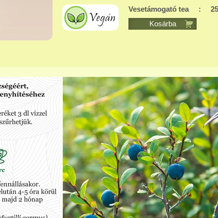
Vesetámogató tea
:
25
Kosárba