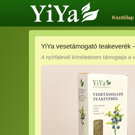
Kezdőlap
YiYa vesetámogató teakeverék – 
A nyírfalevél kíméletesen támogatja a 