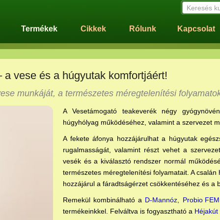
Keresés k
Termékek
Cikkek
Rólunk
Kapcsolat
a vese és a húgyutak komfortjáért!
vese munkáját, a természetes méregtelenítési folyamatok
A Vesetámogató teakeverék négy gyógynövé
húgyhólyag működéséhez, valamint a szervezet m
A fekete áfonya hozzájárulhat a húgyutak egész
rugalmasságát, valamint részt vehet a szervezet 
vesék és a kiválasztó rendszer normál működéséh
természetes méregtelenítési folyamatait. A csalá
hozzájárul a fáradtságérzet csökkentéséhez és a
Remekül kombinálható a
D-Mannóz,
Probio FEM 
termékeinkkel. Felváltva is fogyasztható a
Héjakút