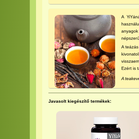
A YiYáná
használu
anyagok
népszerűs
A teázás
kivonato
visszaem
Ezért is 
A teakev
Javasolt kiegészítő termékek: