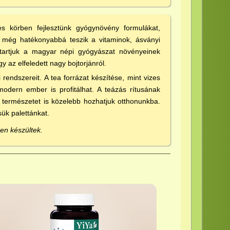
les körben fejlesztünk gyógynövény formulákat,
k még hatékonyabbá teszik a vitaminok, ásványi
tartjuk a magyar népi gyógyászat növényeinek
 az elfeledett nagy bojtorjánról.
ndszereit. A tea forrázat készítése, mint vizes
odern ember is profitálhat. A teázás rítusának
természetet is közelebb hozhatjuk otthonunkba.
sük palettánkat.
en készültek.