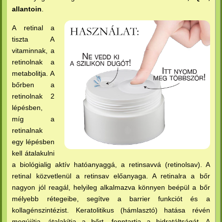
allantoin
.
A retinal a
tiszta A
vitaminnak, a
retinolnak a
metabolitja. A
bőrben a
retinolnak 2
lépésben,
míg a
retinalnak
egy lépésben
kell átalakulni
a biológialig aktív hatóanyaggá, a retinsavvá (retinolsav). A
retinal közvetlenül a retinsav előanyaga. A retinalra a bőr
nagyon jól reagál, helyileg alkalmazva könnyen beépül a bőr
mélyebb rétegeibe, segítve a barrier funkciót és a
kollagénszintézist. Keratolitikus (hámlasztó) hatása révén
megújítja, átalakítja a bőrt, fenntartja a hidratáltságát. A