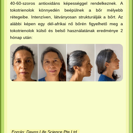
40-60-szoros antioxidáns képességgel rendelkeznek. A
tokotrienolok könnyedén beépülnek a bőr mélyebb
rétegeibe. Intenzíven, látványosan strukturálják a bőrt. Az
alábbi képen egy dél-afrikai nő bőrén figyelhető meg a
tokotrienolok külső és belső használatának eredménye 2
hónap után:
Forrás: Davos Life Science Pte Ltd.