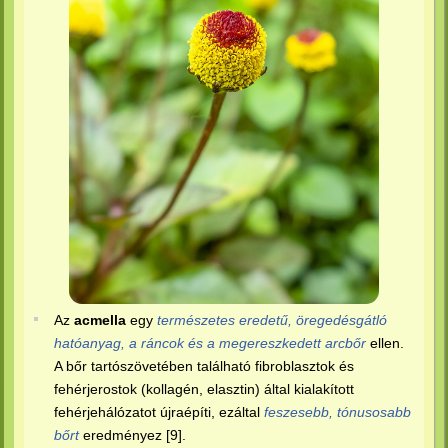
Az
acmella
egy
természetes eredetű, öregedésgátló
hatóanyag, a ráncok és a megereszkedett arcbőr
ellen.
A bőr tartószövetében található fibroblasztok és
fehérjerostok (kollagén, elasztin) által kialakított
fehérjehálózatot újraépíti, ezáltal
feszesebb, tónusosabb
bőrt
eredményez [9].