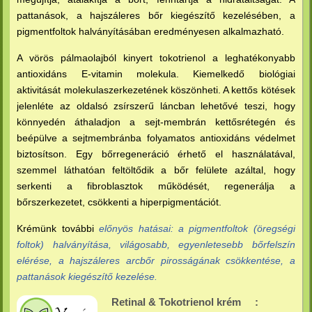
pattanások, a hajszáleres bőr kiegészítő kezelésében, a
pigmentfoltok halványításában eredményesen alkalmazható.
A vörös pálmaolajból kinyert tokotrienol a leghatékonyabb
antioxidáns E-vitamin molekula. Kiemelkedő biológiai
aktivitását molekulaszerkezetének köszönheti. A kettős kötések
jelenléte az oldalsó zsírszerű láncban lehetővé teszi, hogy
könnyedén áthaladjon a sejt-membrán kettősrétegén és
beépülve a sejtmembránba folyamatos antioxidáns védelmet
biztosítson. Egy bőrregeneráció érhető el használatával,
szemmel láthatóan feltöltődik a bőr felülete azáltal, hogy
serkenti a fibroblasztok működését, regenerálja a
bőrszerkezetet, csökkenti a hiperpigmentációt.
Krémünk további
előnyös hatásai: a pigmentfoltok (öregségi
foltok) halványítása, világosabb, egyenletesebb bőrfelszín
elérése, a hajszáleres arcbőr pirosságának csökkentése, a
pattanások kiegészítő kezelése.
Retinal & Tokotrienol krém
: