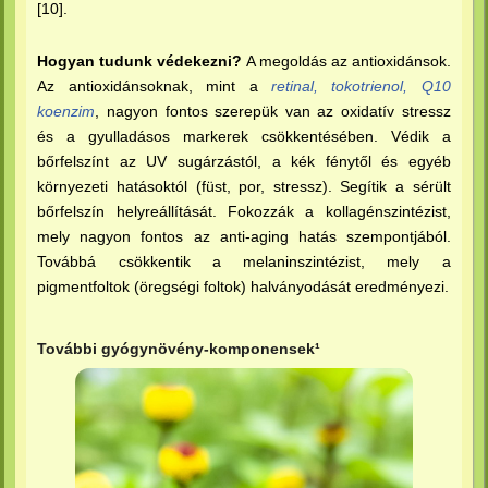
[10].
Hogyan tudunk védekezni?
A megoldás az antioxidánsok.
Az antioxidánsoknak, mint a
retinal, tokotrienol, Q10
koenzim
, nagyon fontos szerepük van az oxidatív stressz
és a gyulladásos markerek csökkentésében. Védik a
bőrfelszínt az UV sugárzástól, a kék fénytől és egyéb
környezeti hatásoktól (füst, por, stressz). Segítik a sérült
bőrfelszín helyreállítását. Fokozzák a kollagénszintézist,
mely nagyon fontos az anti-aging hatás szempontjából.
Továbbá csökkentik a melaninszintézist, mely a
pigmentfoltok (öregségi foltok) halványodását eredményezi.
További gyógynövény-komponensek¹