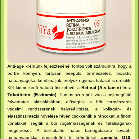
Anti-age krémünk fejlesztésénél fontos volt számunkra, hogy a
bőrbe könnyen, tartósan beépülő, természetes, bioaktív
hatóanyagokat kombináljuk, melyek egymás hatását is erősítik.
Két kiemelkedő hatású összetevő: a
Retinal (A-vitamin)
és a
Tokotrienol (E-vitamin)
. Fontos szerepük van a sejtmegújító
folyamatok aktiválásában, elősegítik a bőr természetes
védelmi rendszerének helyreállítását, a kollagén- és
elasztinszintézis növelése révén csökkentik a ráncokat, a finom
vonalakat, segítik a bőr rugalmasságának és fiatalságának
megőrzését. A bőrfiatalító hatás támogatására további
hatóanyagokkal egészítettük ki krémünket:
acmella, Q10,