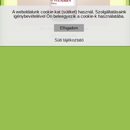
A weboldalunk cookie-kat (sütiket) használ. Szolgáltatásaink
igénybevételével Ön beleegyezik a cookie-k használatába.
YiYa 8-E-vitamin komplex
(60 kapszula)
Süti tájékoztató
Impresszum
|
ÁSZF
|
Adatvédelem
|
Süti tájékoztató
|
Felhasználási feltételek
|
Szállítási információk
|
SimplePay fizetés
© 2026 YiYa étrend-kiegészítő család Kft. | Minden jog fenntartva.