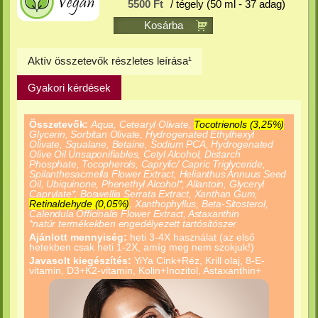
5500 Ft
/ tégely (50 ml - 37 adag)
Kosárba
Aktív összetevők részletes leírása¹
Gyakori kérdések
Összetevők:
Aqua, Cetearyl Olivate,
Tocotrienols (3,25%)
Glycerin, Sorbitan Olivate, Hydrogenated Ethylhexyl
Olivate, Squalane, Betaine, Sodium PCA, Hydrogenated
Olive Oil Unsaponifiables, Cetyl Alcohol, Distarch
Phosphate, Tocopherols, Caprylic/ Capric Triglyceride,
Spilanthesacmella Flower Extract, Helianthus Annuus Seed
Oil, Ubiquinone, Phenethyl Alcohol*, Allantoin, Glyceryl
Caprylate*, Boswellia Serrata Extract, Xanthan Gum,
Retinaldehyde (0,05%)
, Xanthophyllus, Beta-Sitosterol,
Calendula Officinalis Flower Extract, Astaxanthin
*natúr termékekben engedélyezett tartósítószer
Ajánlott mennyiség:
heti 3-4X használat (az első
hetekben csak heti 1-2X, amíg meg nem szokjuk!)
Javasolt kiegészítés:
YiYa Cink+Réz, Krill olaj, 8-E-
vitamin, D3+K2-vitamin, Kolin+Inozitol, Astaxanthin+