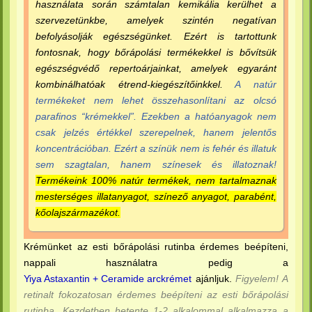
használata során számtalan kemikália kerülhet a
szervezetünkbe, amelyek szintén negatívan
befolyásolják egészségünket. Ezért is tartottunk
fontosnak, hogy bőrápolási termékekkel is bővítsük
egészségvédő repertoárjainkat, amelyek egyaránt
kombinálhatóak étrend-kiegészítőinkkel.
A natúr
termékeket nem lehet összehasonlítani az olcsó
parafinos “krémekkel”. Ezekben a hatóanyagok nem
csak jelzés értékkel szerepelnek, hanem jelentős
koncentrációban. Ezért a színük nem is fehér és illatuk
sem szagtalan, hanem színesek és illatoznak!
Termékeink 100% natúr termékek, nem tartalmaznak
mesterséges illatanyagot, színező anyagot, parabént,
kőolajszármazékot.
Krémünket az esti bőrápolási rutinba érdemes beépíteni,
nappali használatra pedig a
Yiya Astaxantin + Ceramide arckrémet
ajánljuk.
Figyelem! A
retinalt fokozatosan érdemes beépíteni az esti bőrápolási
rutinba. Kezdetben hetente 1-2 alkalommal alkalmazza a