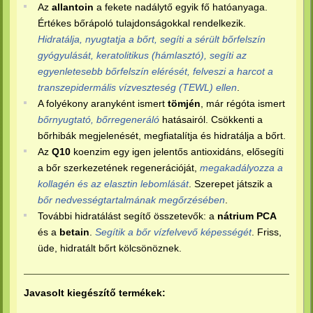
Az
allantoin
a fekete nadálytő egyik fő hatóanyaga.
Értékes bőrápoló tulajdonságokkal rendelkezik.
Hidratálja, nyugtatja a bőrt, segíti a sérült bőrfelszín
gyógyulását, keratolitikus (hámlasztó), segíti az
egyenletesebb bőrfelszín elérését, felveszi a harcot a
transzepidermális vízveszteség (TEWL) ellen
.
A folyékony aranyként ismert
tömjén
, már régóta ismert
bőrnyugtató, bőrregeneráló
hatásairól. Csökkenti a
bőrhibák megjelenését, megfiatalítja és hidratálja a bőrt.
Az
Q10
koenzim egy igen jelentős antioxidáns, elősegíti
a bőr szerkezetének regenerációját,
megakadályozza a
kollagén és az elasztin lebomlását
. Szerepet játszik a
bőr nedvességtartalmának megőrzésében
.
További hidratálást segítő összetevők: a
nátrium PCA
és a
betain
.
Segítik a bőr vízfelvevő képességét
. Friss,
üde, hidratált bőrt kölcsönöznek.
Javasolt kiegészítő termékek: