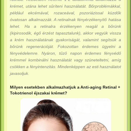
krémet, utána lehet sűríteni használatát. Bőrproblémákkal,
például ekcémával, rozaceával, pszoriázissal küzdők
óvatosan alkalmazzák. A retinalnak fényérzékenyítő hatása
lehet. Ha a retinalra érzékenyen reagál a bőrünk
(kipirosodik, égő érzést tapasztalunk), akkor vegyük vissza
a krém használatának gyakoriságát, valamint segítsük a
bőrünk regenerációját. Fokozottan érdemes ügyelni a
fényvédelemre. Nyáron, tűző napon érdemes fényvédő
krémmel kombinálni használatát vagy szüneteltetni, amíg
csökken a fényintenzitás. Mindenképpen az esti használatot
javasoljuk.
Milyen esetekben alkalmazhatjuk a Anti-aging Retinal +
Tokotrienol éjszakai krémet?