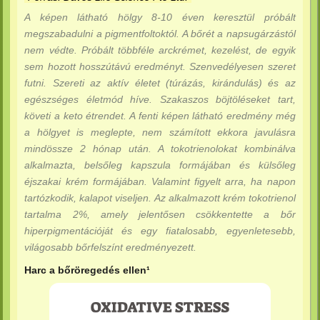
A képen látható hölgy 8-10 éven keresztül próbált
megszabadulni a pigmentfoltoktól. A bőrét a napsugárzástól
nem védte. Próbált többféle arckrémet, kezelést, de egyik
sem hozott hosszútávú eredményt. Szenvedélyesen szeret
futni. Szereti az aktív életet (túrázás, kirándulás) és az
egészséges életmód híve. Szakaszos böjtöléseket tart,
követi a keto étrendet. A fenti képen látható eredmény még
a hölgyet is meglepte, nem számított ekkora javulásra
mindössze 2 hónap után. A tokotrienolokat kombinálva
alkalmazta, belsőleg kapszula formájában és külsőleg
éjszakai krém formájában. Valamint figyelt arra, ha napon
tartózkodik, kalapot viseljen. Az alkalmazott krém tokotrienol
tartalma 2%, amely jelentősen csökkentette a bőr
hiperpigmentációját és egy fiatalosabb, egyenletesebb,
világosabb bőrfelszínt eredményezett.
Harc a bőröregedés ellen¹