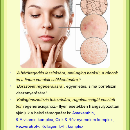
A bőröregedés lassítására, anti-aging hatású, a ráncok
és a finom vonalak csökkentésére
¹
Bőrszövet regenerálásra
, egyenletes, sima bőrfelszín
visszanyerésére¹
Kollagénszintézis fokozására, rugalmasságát vesztett
bőr
regenerációjához.¹ Ilyen esetekben hangsúlyozottan
ajánljuk a belső támogatást is:
Astaxanthin,
8-E-vitamin komplex,
Cink & Réz nyomelem komplex,
Rezveratrol+,
Kollagén I.+II. komplex