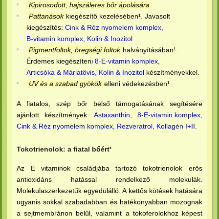
Kipirosodott, hajszáleres bőr ápolására
Pattanások
kiegészítő kezelésében¹. Javasolt
kiegészítés:
Cink & Réz nyomelem komplex,
B-vitamin komplex,
Kolin & Inozitol
Pigmentfoltok, öregségi foltok
halványításában¹.
Érdemes kiegészíteni
8-E-vitamin komplex
,
Articsóka & Máriatövis,
Kolin & Inozitol
készítményekkel.
UV és a szabad gyökök
elleni védekezésben¹
A fiatalos, szép bőr belső támogatásának segítésére
ajánlott készítmények:
Astaxanthin,
8-E-vitamin komplex,
Cink & Réz nyomelem komplex,
Rezveratrol,
Kollagén I+II.
Tokotrienolok: a fiatal bőért¹
Az E vitaminok családjába tartozó tokotrienolok erős
antioxidáns hatással rendelkező molekulák.
Molekulaszerkezetűk egyedülálló. A kettős kötések hatására
ugyanis sokkal szabadabban és hatékonyabban mozognak
a sejtmembránon belül, valamint a tokoferolokhoz képest