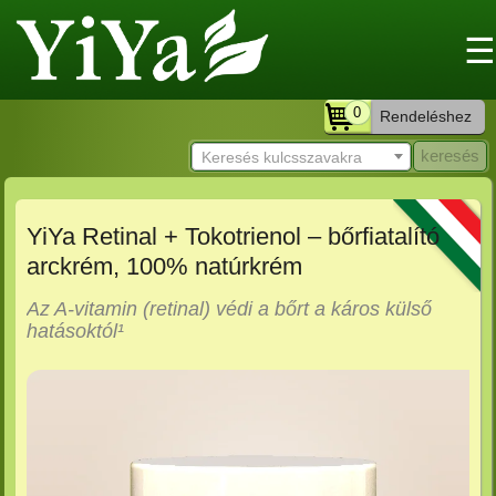
☰
0
Rendeléshez
Keresés kulcsszavakra
YiYa Retinal + Tokotrienol – bőrfiatalító
arckrém, 100% natúrkrém
Az A-vitamin (retinal) védi a bőrt a káros külső
hatásoktól¹