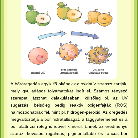
A bőröregedés egyik fő okának az oxidatív stresszt tartják,
mely gyulladásos folyamatokat indít el. Számos tényező
szerepet játszhat kialakulásában, külsőleg pl. az UV
sugárzás, belsőleg pedig reaktív oxigénfajták (ROS)
halmozódhatnak fel, mint pl. hidrogén-peroxid. Az öregedés
megváltoztatja a bőr hidratáltságát, a faggyútermelést és a
bőr alatti zsírréteg is idővel kimerül. Ennek az eredménye
száraz, kevésbé rugalmas, pigmentáltabb és ráncos bőr