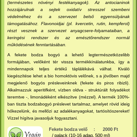
(természetes növényi festékanyagok). Az antocianinok
hozzájárulnak a sejtek oxidatív stresszel szembeni
védelméhez és a szervezet belső egyensúlyának
támogatásához. Flavonoidjai (pl. kvercetin, rutin, kempferol)
részt vesznek a szervezet anyagcsere-folyamataiban, a
keringési rendszer és az emésztőrendszer normál
működésének fenntartásában.
A fekete bodza bogyó a lehető legtermészetközelibb
formájában, velőként tér vissza termékkínálatunkba, így a
mindennapok teljes értékű táplálékává válhat. Kiváló
kiegészítése lehet a bio homoktövis velőnek, s a jövőben majd
megjelenő bogyós présleveinknek (fekete és piros ribizli).
Alkalmazzuk aperitifként, vízben oldva - struktúrált folyadékot
teremtve -, limonádéként elkészítve (mézzel). A termék 100%-
ban tiszta bodzabogyó préslevet tartalmaz, amelyet rövid ideig
hőkezelünk, és mellőzi az adalékanyagokat, tartósítószereket!
Vízzel hígítva javasoljuk fogyasztani.
Fekete bodza velő
:
2000 Ft
/ palack (10-16 adag, 500 ml)