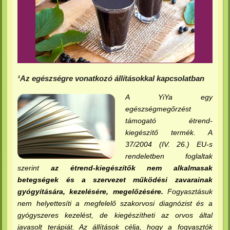
¹Az egészségre vonatkozó állításokkal kapcsolatban
A YiYa egy
egészségmegőrzést
támogató étrend-
kiegészítő termék. A
37/2004 (IV. 26.) EU-s
rendeletben foglaltak
szerint
az étrend-kiegészítők nem alkalmasak
betegségek és a szervezet működési zavarainak
gyógyítására, kezelésére, megelőzésére.
Fogyasztásuk
nem helyettesíti a megfelelő szakorvosi diagnózist és a
gyógyszeres kezelést, de kiegészítheti az orvos által
javasolt terápiát. Az állítások célja, hogy a fogyasztók