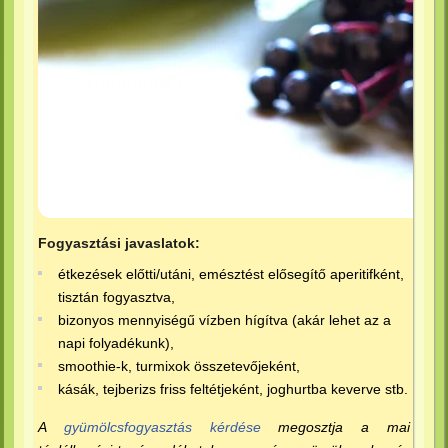
Fogyasztási javaslatok:
étkezések előtti/utáni, emésztést elősegítő aperitifként,
tisztán fogyasztva,
bizonyos mennyiségű vízben hígítva (akár lehet az a
napi folyadékunk),
smoothie-k, turmixok összetevőjeként,
kásák, tejberizs friss feltétjeként, joghurtba keverve stb.
A
gyümölcsfogyasztás kérdése
megosztja a mai