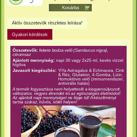
Kosárba
Aktív összetevők részletes leírása¹
Gyakori kérdések
Összetevők:
fekete bodza velő (Sambucus nigra),
citromsav
Ajánlott mennyiség:
napi 30 vagy 2x25 ml, kevés vízzel
hígítva
Javasolt kiegészítés:
YiYa Astragalus & Echinacea, Cink
& Réz, Glutation, 4-Gomba, Lizin,
Homoktövis velő (immunrendszer,
antivirális hatás)
A termék fogyasztása nem helyettesíti a kiegyensúlyozott,
változatos, vegyes étrendet és az egészséges életmódot!
Az ajánlott napi mennyiséget ne lépje túl! A készítményt
tartsa száraz, hűvös, sötét helyen!