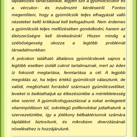
táplálkozási tanácsadókat, legyen szó a gyümölcscukor és
a vércukor- és inzulinszint kérdéseiről. Fontos
megemlíteni, hogy a gyümölcsök teljes elhagyását valló
nézeteket kellő kritikával kell befogadnunk. Nem érdemes
a gyümölcsök teljes mellőzésében gondolkodni, hanem az
életszerűségre kell törekednünk! Hiszen mindig a
szélsőségesség okozza a legtöbb problémát
társadalmunkban.
A polcokon található általános gyümölcslevek sajnos a
legtöbb esetben izolált cukrot tartalmaznak, mert az édes
íz fokozott megtartása, fenntartása a cél. A legjobb
megoldás az, ha teljes értékű gyümölcsöt választunk, de
valódi, megbízható forrásból származó gyümölcsvelőket,
leveket is beiktathatjuk az étkezésünkbe a mértékletesség
elve szerint. A gyümölcsfogyasztással a sokat emlegetett
vitaminpótláson túl, sokrétegű polifenolokat juttathatunk a
szervezetünkbe, így a jótékony bélbaktériumok számára
táplálékot biztosítunk, és mikrobiom diverzitásának
növeléséhez is hozzájárulunk.