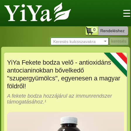
☰
0
Rendeléshez
Keresés kulcsszavakra
YiYa Fekete bodza velő - antioxidáns
antocianinokban bővelkedő
"szupergyümölcs", egyenesen a magyar
földről!
A fekete bodza hozzájárul az immunrendszer
támogatásához.¹