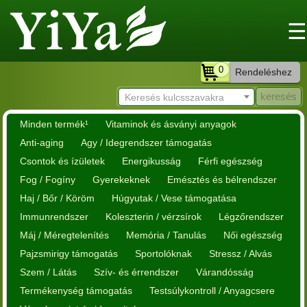
☰
0
Rendeléshez
Keresés kulcsszavakra
Minden termék¹
Vitaminok és ásványi anyagok
Anti-aging
Agy / Idegrendszer támogatás
Csontok és ízületek
Energikusság
Férfi egészség
Fog / Fogíny
Gyerekeknek
Emésztés és bélrendszer
Haj / Bőr / Köröm
Húgyutak / Vese támogatása
Immunrendszer
Koleszterin / vérzsírok
Légzőrendszer
Máj / Méregtelenítés
Memória / Tanulás
Női egészség
Pajzsmirigy támogatás
Sportolóknak
Stressz / Alvás
Szem / Látás
Szív- és érrendszer
Várandósság
Termékenység támogatás
Testsúlykontroll / Anyagcsere