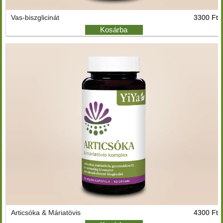
Vas-biszglicinát
3300 Ft
Kosárba
Articsóka & Máriatövis
4300 Ft