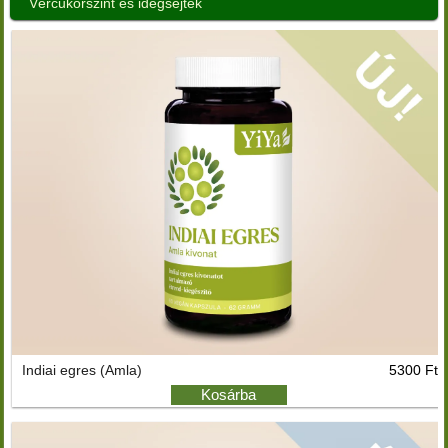
Vércukorszint és idegsejtek
Indiai egres (Amla)
5300 Ft
Kosárba