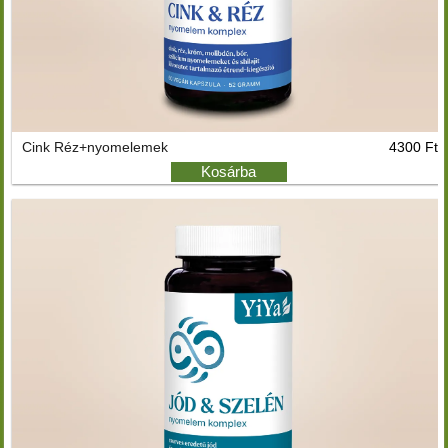
Cink Réz+nyomelemek
4300 Ft
Kosárba