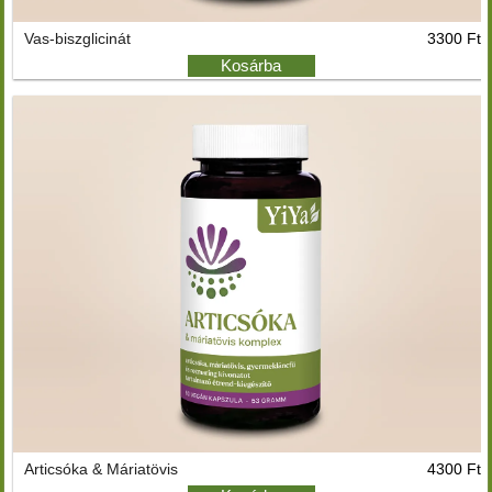
Vas-biszglicinát
3300 Ft
Kosárba
Articsóka & Máriatövis
4300 Ft