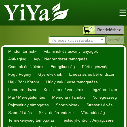
☰
0
Rendeléshez
Keresés kulcsszavakra
Minden termék¹
Vitaminok és ásványi anyagok
Anti-aging
Agy / Idegrendszer támogatás
Csontok és ízületek
Energikusság
Férfi egészség
Fog / Fogíny
Gyerekeknek
Emésztés és bélrendszer
Haj / Bőr / Köröm
Húgyutak / Vese támogatása
Immunrendszer
Koleszterin / vérzsírok
Légzőrendszer
Máj / Méregtelenítés
Memória / Tanulás
Női egészség
Pajzsmirigy támogatás
Sportolóknak
Stressz / Alvás
Szem / Látás
Szív- és érrendszer
Várandósság
Termékenység támogatás
Testsúlykontroll / Anyagcsere