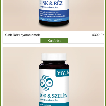
Cink Réz+nyomelemek
4300 Ft
Kosárba