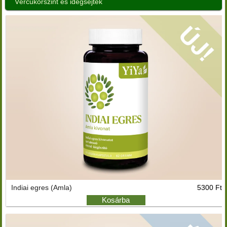
Vércukorszint és idegsejtek
Indiai egres (Amla)
5300 Ft
Kosárba