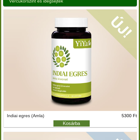
Vércukorszint és idegsejtek
Indiai egres (Amla)
5300 Ft
Kosárba