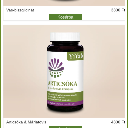
Vas-biszglicinát
3300 Ft
Kosárba
Articsóka & Máriatövis
4300 Ft