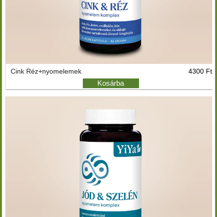
Cink Réz+nyomelemek
4300 Ft
Kosárba