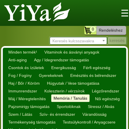
☰
0
Rendeléshez
Keresés kulcsszavakra
Minden termék¹
Vitaminok és ásványi anyagok
Anti-aging
Agy / Idegrendszer támogatás
Csontok és ízületek
Energikusság
Férfi egészség
Fog / Fogíny
Gyerekeknek
Emésztés és bélrendszer
Haj / Bőr / Köröm
Húgyutak / Vese támogatása
Immunrendszer
Koleszterin / vérzsírok
Légzőrendszer
Memória / Tanulás
Máj / Méregtelenítés
Női egészség
Pajzsmirigy támogatás
Sportolóknak
Stressz / Alvás
Szem / Látás
Szív- és érrendszer
Várandósság
Termékenység támogatás
Testsúlykontroll / Anyagcsere